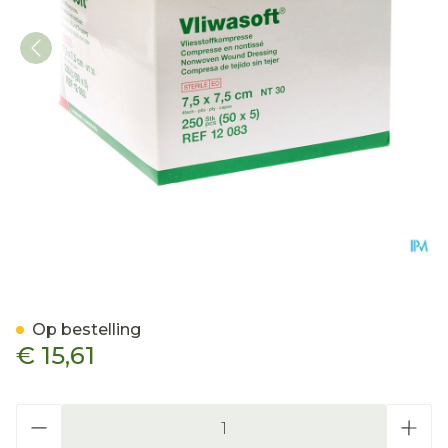
Vliwasoft Kp Ster N/wov.4p
Op bestelling
€ 15,61
Aantal