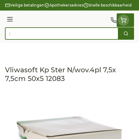
Ga naar de inhoud
Veilige betalingen
Apothekersadvies
Snelle beschikbaarheid
Menu
Zoek
Product, merk, categorie...
Vliwasoft Kp Ster N/wov.4pl 7,5x
7,5cm 50x5 12083