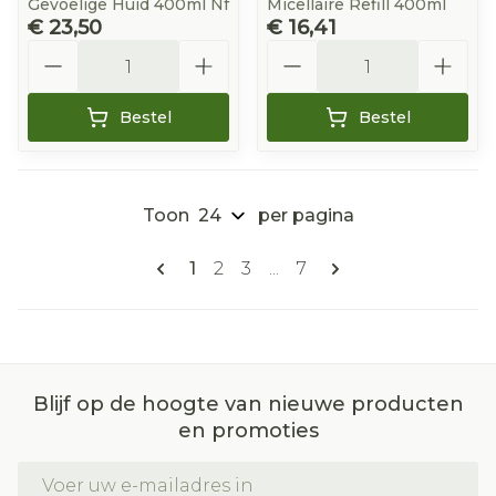
Gevoelige Huid 400ml Nf
Micellaire Refill 400ml
€ 23,50
€ 16,41
Aantal
Aantal
Bestel
Bestel
Toon
per pagina
Pagina's
U lees momenteel pagina
Pagina
Pagina
Pagina
1
2
3
...
7
Blijf op de hoogte van nieuwe producten
en promoties
E-mail adres