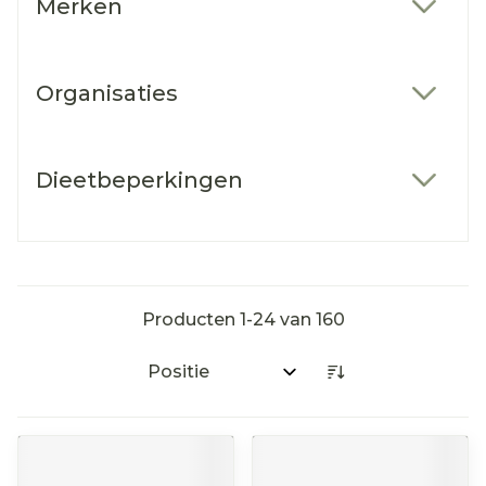
Merken
filter
Organisaties
filter
Dieetbeperkingen
filter
Producten
1
-
24
van
160
Sorteer op: