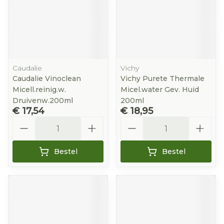
Caudalie
Vichy
Caudalie Vinoclean
Vichy Purete Thermale
Micell.reinig.w.
Micel.water Gev. Huid
Druivenw.200ml
200ml
€ 17,54
€ 18,95
Aantal
Aantal
Bestel
Bestel