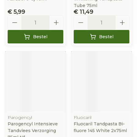
Tube 75ml
€ 5,99
€ 11,49
Aantal
Aantal
Bestel
Bestel
Parogencyl
Fluocaril
Parogencyl Intensieve
Fluocaril Tandpasta Bi-
Tandvlees Verzorging
fluore 145 White 2x75ml