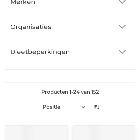
Merken
filter
Organisaties
filter
Dieetbeperkingen
filter
Producten
1
-
24
van
152
Sorteer op: