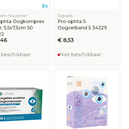
nn Rauscher
Sigvaris
ophta Oogkompres
Pro-ophta S
r. 5,5x7,5cm 50
Oogverband 5 34229
22
,46
€ 8,53
 beschikbaar
Niet beschikbaar