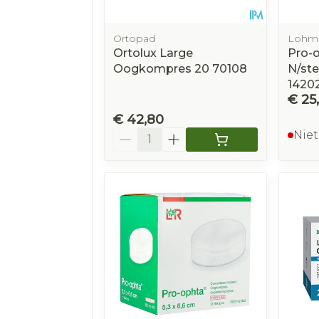
Ortopad
Lohma
Ortolux Large
Pro-
Oogkompres 20 70108
N/ste
1420
€ 25
€ 42,80
Aantal
Niet