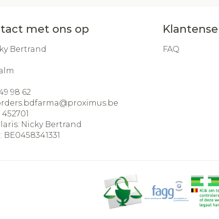
tact met ons op
Klantense
ky Bertrand
FAQ
alm
49 98 62
orders.bdfarma@
proximus.be
:
452701
laris:
Nicky Bertrand
:
BE0458341331