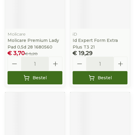
Molicare
iD
Molicare Premium Lady
Id Expert Form Extra
Pad 0,5d 28 1680560
Plus T3 21
€ 3,70
€ 19,29
€ 5,28
Aantal
Aantal
Bestel
Bestel