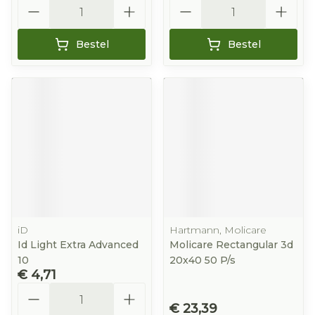
Aantal
Aantal
Bestel
Bestel
iD
Hartmann, Molicare
Id Light Extra Advanced
Molicare Rectangular 3d
10
20x40 50 P/s
€ 4,71
Aantal
€ 23,39