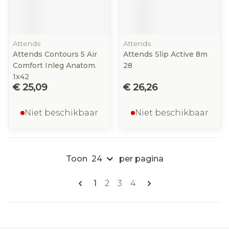
Attends
Attends
Attends Contours 5 Air
Attends Slip Active 8m
Comfort Inleg Anatom.
28
1x42
€ 25,09
€ 26,26
Niet beschikbaar
Niet beschikbaar
Toon
per pagina
Pagina's
U lees momenteel pagina
Pagina
Pagina
Pagina
1
2
3
4