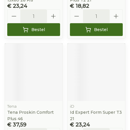
15x60 28 P/s
Plus T2 21
€ 23,24
€ 18,82
Aantal
Aantal
Bestel
Bestel
Tena
iD
Tena Proskin Comfort
Id Expert Form Super T3
Plus 46
21
€ 37,59
€ 23,24