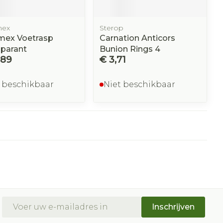
mex
Sterop
mex Voetrasp
Carnation Anticors
sparant
Bunion Rings 4
,89
€ 3,71
 beschikbaar
Niet beschikbaar
E-mail adres
Inschrijven