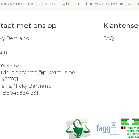
or op inschrijven te klikken, schrijft u zich in voor onze nieuws
tact met ons op
Klantense
ky Bertrand
FAQ
alm
49 98 62
orders.bdfarma@
proximus.be
:
452701
laris:
Nicky Bertrand
:
BE0458341331