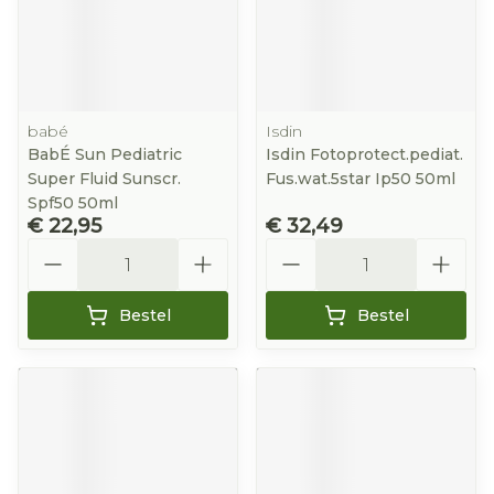
babé
Isdin
BabÉ Sun Pediatric
Isdin Fotoprotect.pediat.
Super Fluid Sunscr.
Fus.wat.5star Ip50 50ml
Spf50 50ml
€ 22,95
€ 32,49
Aantal
Aantal
Bestel
Bestel