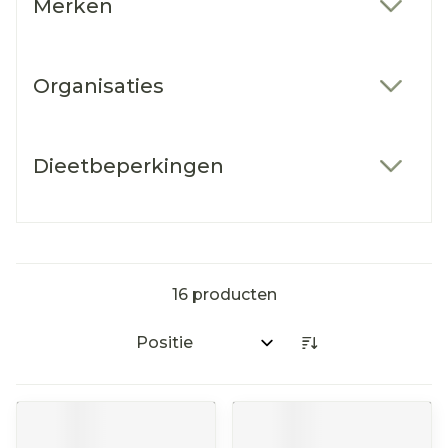
Merken
filter
Organisaties
filter
Dieetbeperkingen
filter
16
producten
Sorteer op: