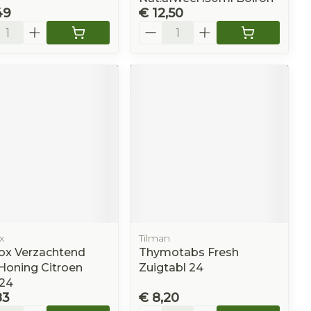
49
€ 12,50
l
Aantal
x
Tilman
ox Verzachtend
Thymotabs Fresh
Honing Citroen
Zuigtabl 24
 24
83
€ 8,20