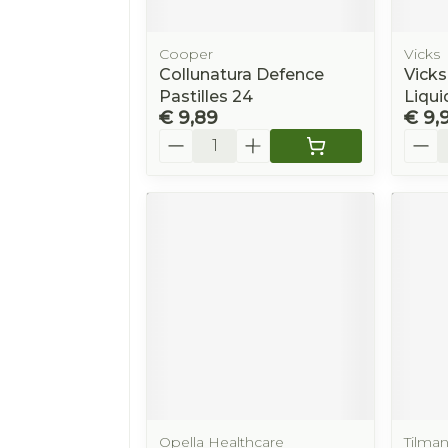
Cooper
Vicks
Collunatura Defence
Vicks
Pastilles 24
Liqui
€ 9,89
€ 9,
Aantal
Aanta
Opella Healthcare
Tilma