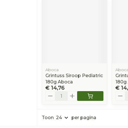
Aboca
Aboc
Grintuss Siroop Pediatric
Grint
180g Aboca
180g
€ 14,76
€ 14
Aantal
Aanta
Toon
per pagina