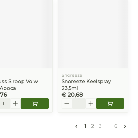
a
Snoreeze
uss Siroop Volw
Snoreeze Keelspray
 Aboca
23,5ml
,76
€ 20,68
l
Aantal
Pagina's
U lees momenteel pa
Pagina
Pagina
Pagina
1
2
3
...
6