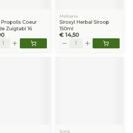
Melisana
 Propolis Coeur
Siroxyl Herbal Siroop
de Zuigtabl 16
150ml
90
€ 14,50
l
Aantal
n
Soria