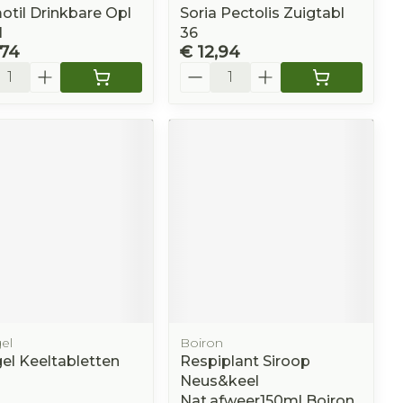
til Drinkbare Opl
Soria Pectolis Zuigtabl
l
36
,74
€ 12,94
l
Aantal
el
Boiron
el Keeltabletten
Respiplant Siroop
Neus&keel
Nat.afweer150ml Boiron