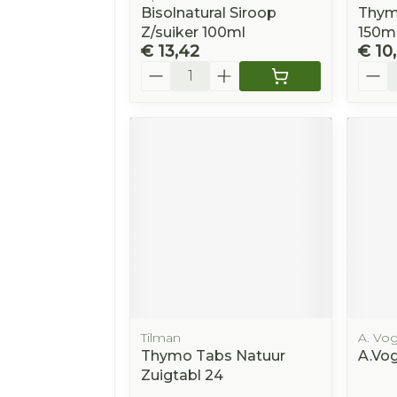
Bisolnatural Siroop
Thymo
Z/suiker 100ml
150m
€ 13,42
€ 10
Aantal
Aanta
Tilman
A. Vog
Thymo Tabs Natuur
A.Vog
Zuigtabl 24