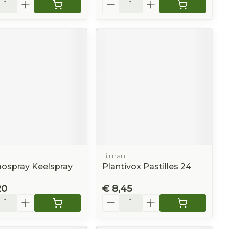
l
Aantal
n
Tilman
ospray Keelspray
Plantivox Pastilles 24
20
€ 8,45
l
Aantal