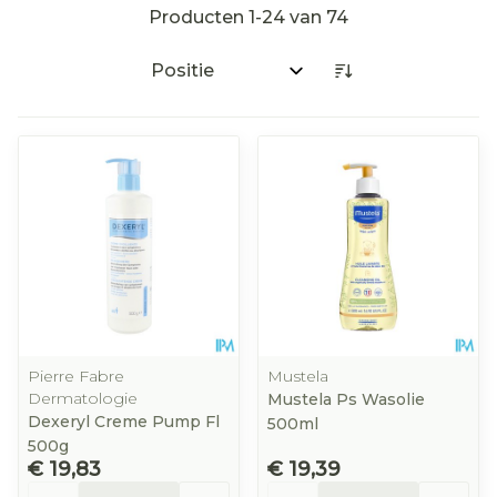
Producten
1
-
24
van
74
Sorteer op:
Pierre Fabre
Mustela
Dermatologie
Mustela Ps Wasolie
Dexeryl Creme Pump Fl
500ml
500g
€ 19,83
€ 19,39
Aantal
Aantal