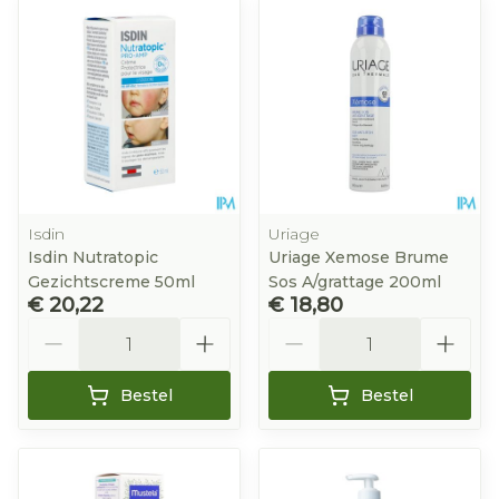
Isdin
Uriage
Isdin Nutratopic
Uriage Xemose Brume
Gezichtscreme 50ml
Sos A/grattage 200ml
€ 20,22
€ 18,80
Aantal
Aantal
Bestel
Bestel