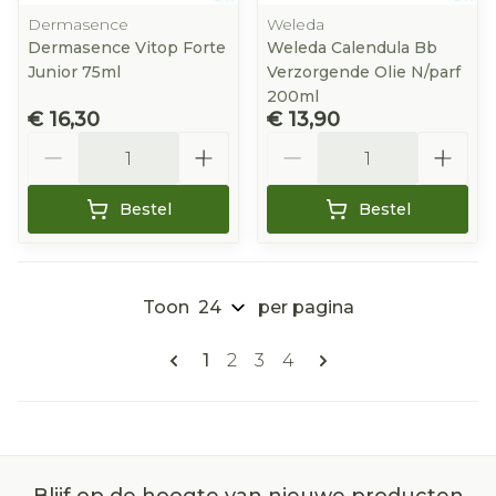
Dermasence
Weleda
Dermasence Vitop Forte
Weleda Calendula Bb
Junior 75ml
Verzorgende Olie N/parf
200ml
€ 16,30
€ 13,90
Aantal
Aantal
Bestel
Bestel
Toon
per pagina
Pagina's
U lees momenteel pagina
Pagina
Pagina
Pagina
1
2
3
4