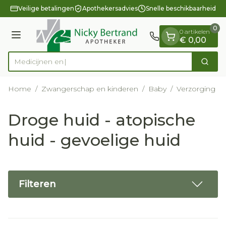
Dia 1 van 1
Ga naar de inhoud
Veilige betalingen
Apothekersadvies
Snelle beschikbaarheid
0
0 artikelen
Menu
€ 0,00
Zoek
Product, merk, categorie...
Home
/
Zwangerschap en kinderen
/
Baby
/
Verzorging e
Droge huid - atopische
huid - gevoelige huid
Filteren