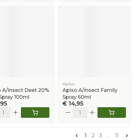
Apixo
 A/insect Deet 20%
Apixo A/insect Family
Spray 100ml
Spray 60ml
,95
€ 14,95
l
Aantal
Pagina's
U lees momenteel pa
Pagina
Pagina
Pagina
1
2
3
...
11