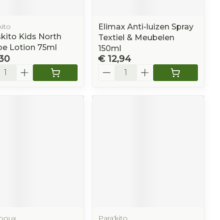
ito
Elimax Anti-luizen Spray
kito Kids North
Textiel & Meubelen
pe Lotion 75ml
150ml
,30
€ 12,94
l
Aantal
poux
Para'kito