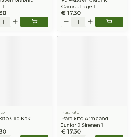
 1
Camouflage 1
,30
€ 17,30
l
Aantal
ito
Para'kito
kito Clip Kaki
Para'kito Armband
Junior 2 Sirenen 1
,30
€ 17,30