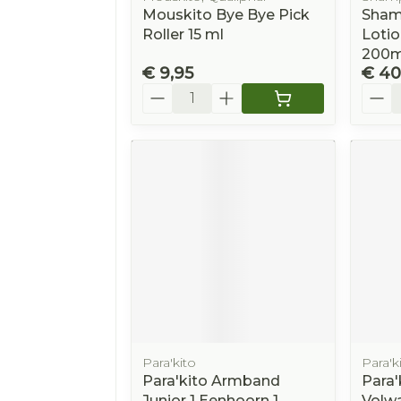
Mouskito Bye Bye Pick
Sham
Roller 15 ml
Lotio
200m
€ 9,95
€ 40
Aantal
Aanta
Para'kito
Para'k
Para'kito Armband
Para
Junior 1 Eenhoorn 1
Volw