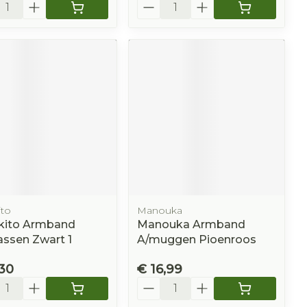
l
Aantal
ito
Manouka
'kito Armband
Manouka Armband
ssen Zwart 1
A/muggen Pioenroos
,30
€ 16,99
l
Aantal