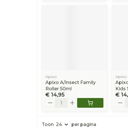
Apixo
Apixo
Apixo A/insect Family
Apixo
Roller 50ml
Kids 
€ 14,95
€ 14
Aantal
Aanta
Toon
per pagina