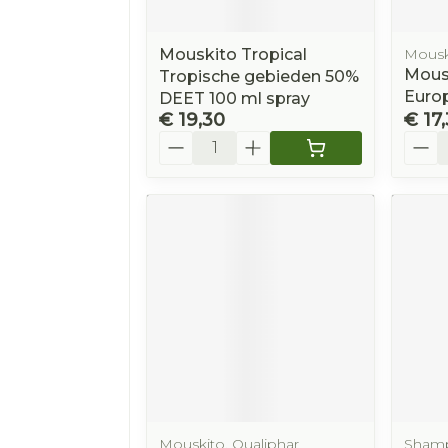
Mouskito Tropical
Mousk
Mous
Tropische gebieden 50%
Euro
DEET 100 ml spray
€ 19,30
€ 17
Aantal
Aanta
Mouskito, Qualiphar
Sham