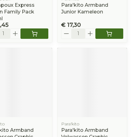
poux Express
Para'kito Armband
n Family Pack
Junior Kameleon
l
,45
€ 17,30
l
Aantal
ito
Para'kito
'kito Armband
Para'kito Armband
assen Graphic
Volwassen Graphic