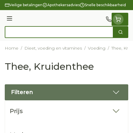
Ga naar de inhoud
Veilige betalingen
Apothekersadvies
Snelle beschikbaarheid
Menu
Zoek
Product, merk, categorie...
Home
/
Dieet, voeding en vitamines
/
Voeding
/
Thee, Kru
Thee, Kruidenthee
Filteren
Doorgaan naar productlijst
Prijs
filter