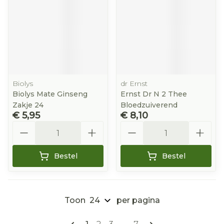
Biolys
dr Ernst
Biolys Mate Ginseng
Ernst Dr N 2 Thee
Zakje 24
Bloedzuiverend
€ 5,95
€ 8,10
Aantal
Aantal
Bestel
Bestel
Toon
per pagina
Pagina's
U lees momenteel pagina
Pagina
Pagina
Pagina