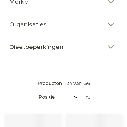
Merken
filter
Organisaties
filter
Dieetbeperkingen
filter
Producten
1
-
24
van
156
Sorteer op: