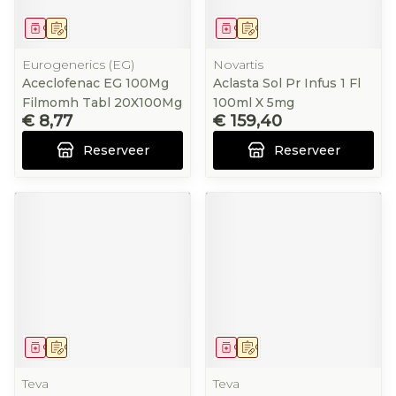
Geneesmiddel
Op voorschrift
Geneesmiddel
Op voorschrift
Eurogenerics (EG)
Novartis
Aceclofenac EG 100Mg
Aclasta Sol Pr Infus 1 Fl
Filmomh Tabl 20X100Mg
100ml X 5mg
€ 8,77
€ 159,40
Reserveer
Reserveer
Geneesmiddel
Op voorschrift
Geneesmiddel
Op voorschrift
Teva
Teva