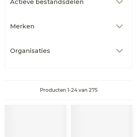
Actieve bestandsdelen
filter
Merken
filter
Organisaties
filter
Producten
1
-
24
van
275