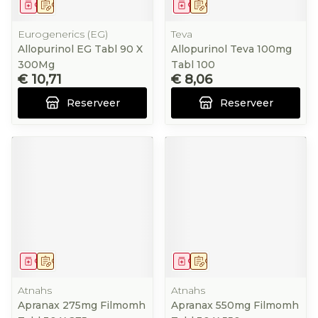
Geneesmiddel
Op voorschrift
Geneesmiddel
Op voorschrift
Eurogenerics (EG)
Teva
Allopurinol EG Tabl 90 X
Allopurinol Teva 100mg
300Mg
Tabl 100
€ 10,71
€ 8,06
Reserveer
Reserveer
Geneesmiddel
Op voorschrift
Geneesmiddel
Op voorschrift
Atnahs
Atnahs
Apranax 275mg Filmomh
Apranax 550mg Filmomh