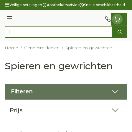
Ga naar de inhoud
Veilige betalingen
Apothekersadvies
Snelle beschikbaarheid
Menu
Zoek
Product, merk, categorie...
Home
/
Geneesmiddelen
/
Spieren en gewrichten
Spieren en gewrichten
Filteren
Doorgaan naar productlijst
Prijs
filter