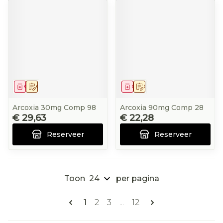
Geneesmiddel
Op voorschrift
Geneesmiddel
Op voorschrift
Arcoxia 30mg Comp 98
Arcoxia 90mg Comp 28
€ 29,63
€ 22,28
Reserveer
Reserveer
Toon
per pagina
Pagina's
U lees momenteel pagina
Pagina
Pagina
Pagina
1
2
3
...
12