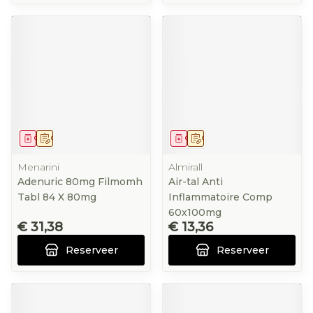
Geneesmiddel
Op voorschrift
Geneesmiddel
Op voorschrift
Menarini
Almirall
Adenuric 80mg Filmomh
Air-tal Anti
Tabl 84 X 80mg
Inflammatoire Comp
60x100mg
€ 31,38
€ 13,36
Reserveer
Reserveer