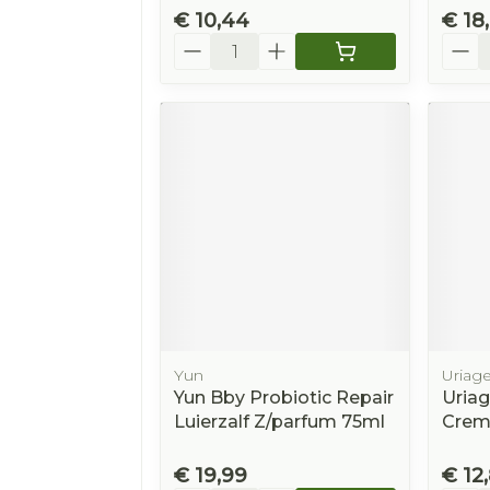
€ 10,44
€ 18
Aantal
Aanta
Yun
Uriag
Yun Bby Probiotic Repair
Uriag
Luierzalf Z/parfum 75ml
Crem
€ 19,99
€ 12