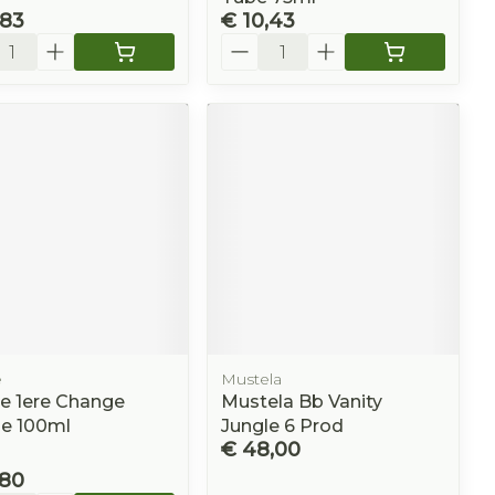
,83
€ 10,43
l
Aantal
e
Mustela
e 1ere Change
Mustela Bb Vanity
e 100ml
Jungle 6 Prod
€ 48,00
,80