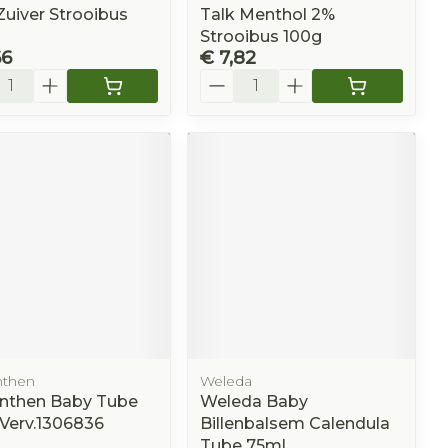
Zuiver Strooibus
Talk Menthol 2%
Strooibus 100g
66
€ 7,82
l
Aantal
then
Weleda
nthen Baby Tube
Weleda Baby
Verv.1306836
Billenbalsem Calendula
Tube 75ml