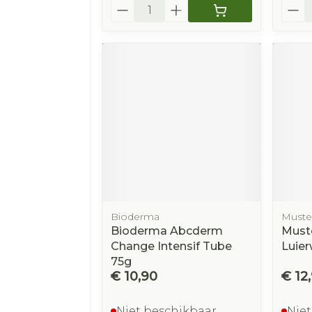
Aantal
Aanta
Bioderma
Muste
Bioderma Abcderm
Must
Change Intensif Tube
Luier
75g
€ 10,90
€ 12
Niet beschikbaar
Niet