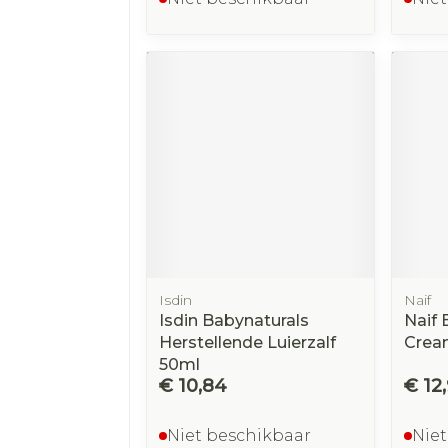
Isdin
Naif
Isdin Babynaturals
Naif 
Herstellende Luierzalf
Crea
50ml
€ 10,84
€ 12
Niet beschikbaar
Niet