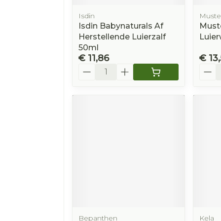
Isdin
Muste
Isdin Babynaturals Af
Muste
Herstellende Luierzalf
Luier
50ml
€ 11,86
€ 13
Aantal
Aanta
Bepanthen
Kela