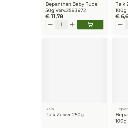
Bepanthen Baby Tube
Talk 
50g Verv.2583672
100g
€ 11,78
€ 6,
Aantal
Aanta
Kela
Bepan
Talk Zuiver 250g
Bepa
100g 