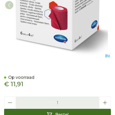
Idealast-haft Rood 6cmx4m
Op voorraad
€ 11,91
Aantal
Bestel