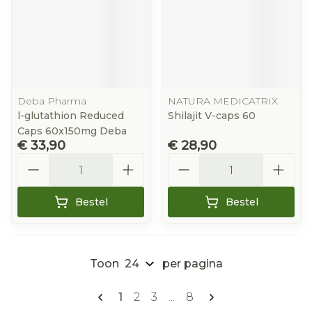
Deba Pharma
NATURA MEDICATRIX
l-glutathion Reduced
Shilajit V-caps 60
Caps 60x150mg Deba
€ 33,90
€ 28,90
Aantal
Aantal
Bestel
Bestel
Toon
per pagina
Pagina's
U lees momenteel pagina
Pagina
Pagina
Pagina
1
2
3
...
8