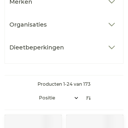
Merken
filter
Organisaties
filter
Dieetbeperkingen
filter
Producten
1
-
24
van
173
Sorteer op: