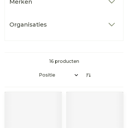
Merken
filter
Organisaties
filter
16
producten
Sorteer op: