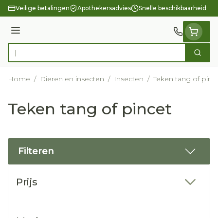
Ga naar de inhoud
Veilige betalingen
Apothekersadvies
Snelle beschikbaarheid
Menu
Zoek
Product, merk, categorie...
Home
/
Dieren en insecten
/
Insecten
/
Teken tang of pinc
Teken tang of pincet
Filteren
Doorgaan naar productlijst
Prijs
filter