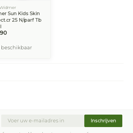
 Widmer
er Sun Kids Skin
ct.cr 25 N/parf Tb
l
,90
 beschikbaar
E-mail adres
Inschrijven