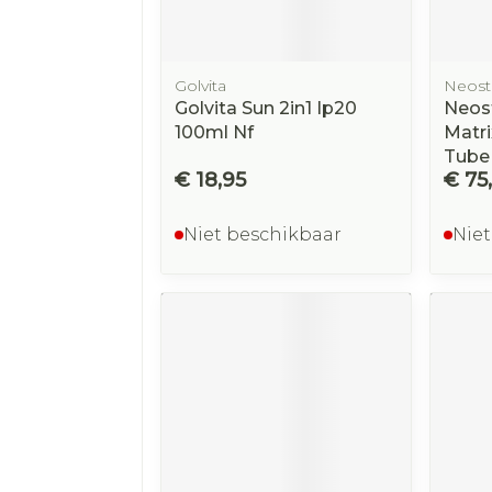
Golvita
Neost
Golvita Sun 2in1 Ip20
Neost
100ml Nf
Matri
Tube
€ 18,95
€ 75
Niet beschikbaar
Niet