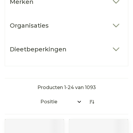
Merken
filter
Organisaties
filter
Dieetbeperkingen
filter
Producten
1
-
24
van
1093
Sorteer op: