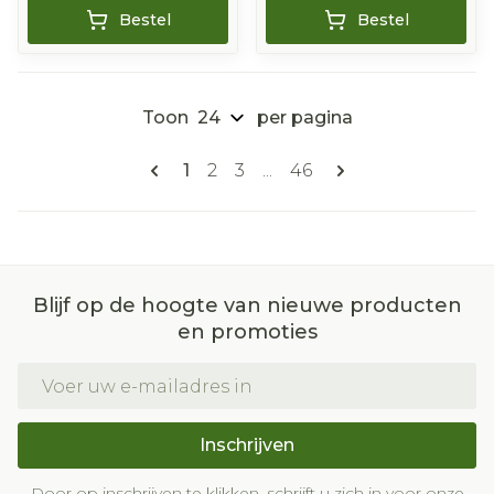
Bestel
Bestel
Toon
per pagina
Pagina's
U lees momenteel pagina
Pagina
Pagina
Pagina
1
2
3
...
46
Blijf op de hoogte van nieuwe producten
en promoties
E-mail adres
Inschrijven
Door op inschrijven te klikken, schrijft u zich in voor onze