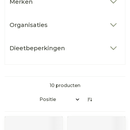
Merken
filter
Organisaties
filter
Dieetbeperkingen
filter
10
producten
Sorteer op: