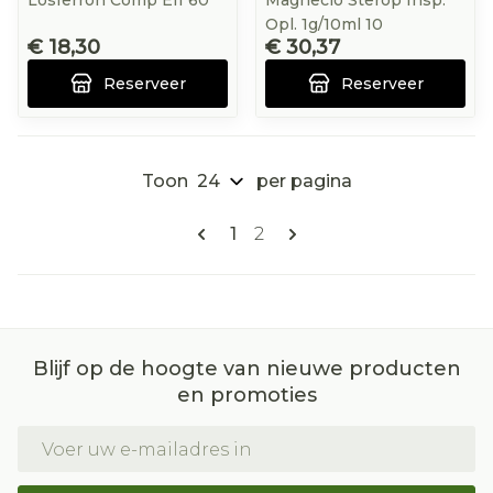
Losferron Comp Eff 60
Magneclo Sterop Insp.
Opl. 1g/10ml 10
€ 18,30
€ 30,37
Reserveer
Reserveer
Toon
per pagina
Pagina's
U lees momenteel pagina
Pagina
1
2
Blijf op de hoogte van nieuwe producten
en promoties
E-mail adres