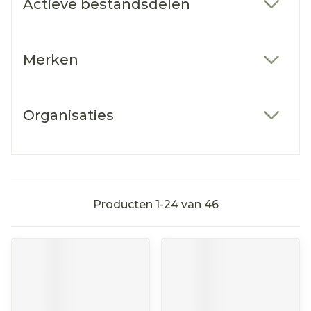
Actieve bestandsdelen
filter
Merken
filter
Organisaties
filter
Producten
1
-
24
van
46