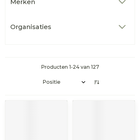
Merken
filter
Organisaties
filter
Producten
1
-
24
van
127
Sorteer op: