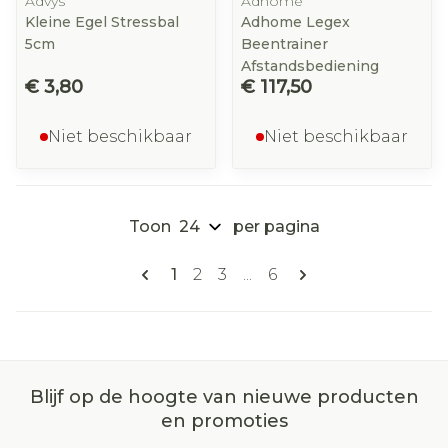
Advys
Adhome
Kleine Egel Stressbal
Adhome Legex
5cm
Beentrainer
Afstandsbediening
€ 3,80
€ 117,50
Niet beschikbaar
Niet beschikbaar
Toon
per pagina
Pagina's
U lees momenteel pagina
Pagina
Pagina
Pagina
1
2
3
...
6
Blijf op de hoogte van nieuwe producten
en promoties