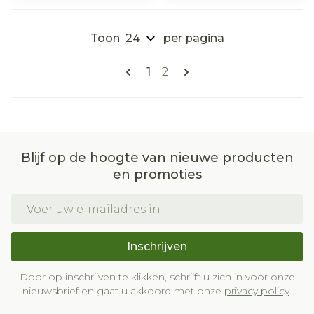
Toon
per pagina
Pagina's
U lees momenteel pagina
Pagina
1
2
Blijf op de hoogte van nieuwe producten
en promoties
E-mail adres
Inschrijven
Door op inschrijven te klikken, schrijft u zich in voor onze
nieuwsbrief en gaat u akkoord met onze
privacy policy
.