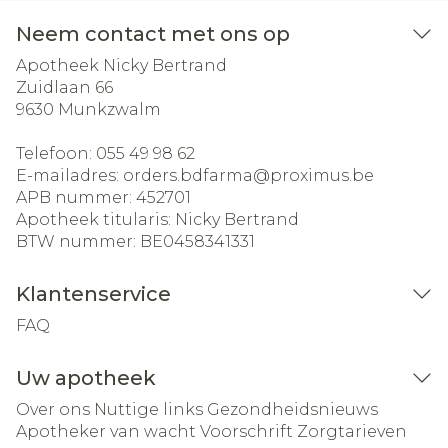
Neem contact met ons op
Apotheek Nicky Bertrand
Zuidlaan 66
9630
Munkzwalm
Telefoon:
055 49 98 62
E-mailadres:
orders.bdfarma@
proximus.be
APB nummer:
452701
Apotheek titularis:
Nicky Bertrand
BTW nummer:
BE0458341331
Klantenservice
FAQ
Uw apotheek
Over ons
Nuttige links
Gezondheidsnieuws
Apotheker van wacht
Voorschrift
Zorgtarieven