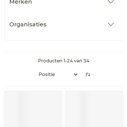
Merken
filter
Organisaties
filter
Producten
1
-
24
van
34
Sorteer op: