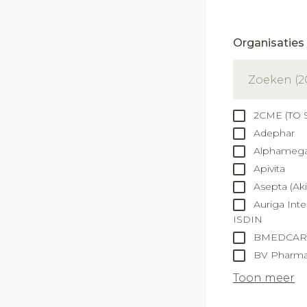
slijmhoest
Batterijen
Handhygiëne
Massagebalse
Toebehoren
Organisaties
Manicure & pe
inhalatie
filter
Steriel materia
Mond
Hormonaal stel
Droge mond
2CME (TO 
Adephar
Elektrische ta
Alphameg
Interdentaal - f
Apivita
Kunstgebit
Asepta (Aki
Auriga Inte
Toon meer
ISDIN
BMEDCAR
BV Pharma
Toon meer