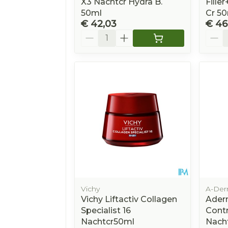
X3 Nachtcr Hydra B.
Fille
50ml
Cr 5
€ 42,03
€ 46
Aantal
Aanta
Vichy
A-De
Vichy Liftactiv Collagen
Ader
Specialist 16
Contr
Nachtcr50ml
Nach