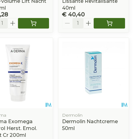
r+volume Lift Nacht
Lissante Revitalisante
0ml
40ml
,28
€ 40,40
l
Aantal
rma
Dermolin
ma Exomega
Dermolin Nachtcreme
ol Herst. Emol.
50ml
t Cr 200ml