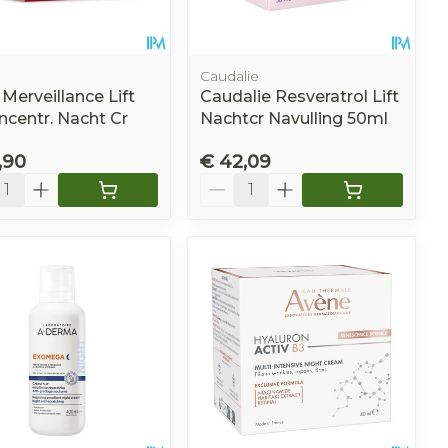
Caudalie
Merveillance Lift
Caudalie Resveratrol Lift
centr. Nacht Cr
Nachtcr Navulling 50ml
,90
€ 42,09
l
Aantal