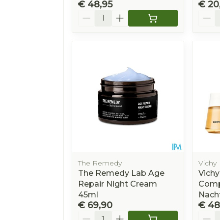
€ 48,95
€ 20
Aantal
Aanta
The Remedy
Vichy
The Remedy Lab Age
Vichy
Repair Night Cream
Comp
45ml
Nach
€ 69,90
€ 48
Aantal
Aanta