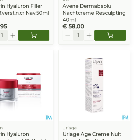
in Hyaluron Filler
Avene Dermabsolu
f.verst.n.cr Nav.50ml
Nachtcreme Resculpting
40ml
,95
€ 58,00
l
Aantal
in
Uriage
in Hyaluron
Uriage Age Creme Nuit