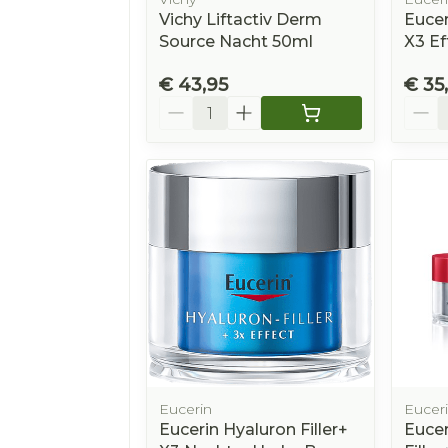
Vichy Liftactiv Derm
Eucer
Source Nacht 50ml
X3 Ef
€ 43,95
€ 35
Aantal
Aanta
Eucerin
Eucer
Eucerin Hyaluron Filler+
Eucer