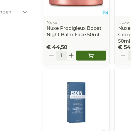
ingen
r
Nuxe
Nuxe
Nuxe Prodigieux Boost
Nuxe 
Night Balm Face 50ml
Gecon
50ml
€ 44,50
€ 54
Aantal
Aanta