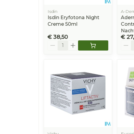
Isdin
A-De
Isdin Eryfotona Night
Ader
Creme 50ml
Contr
Nach
€ 38,50
€ 27
Aantal
Aanta
Vichy
Eucer