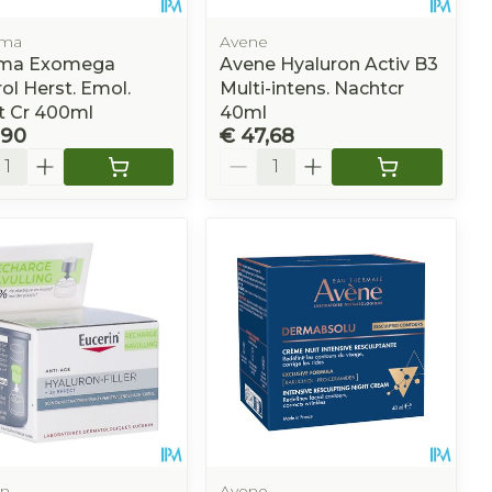
rma
Avene
ma Exomega
Avene Hyaluron Activ B3
ol Herst. Emol.
Multi-intens. Nachtcr
t Cr 400ml
40ml
,90
€ 47,68
l
Aantal
in
Avene