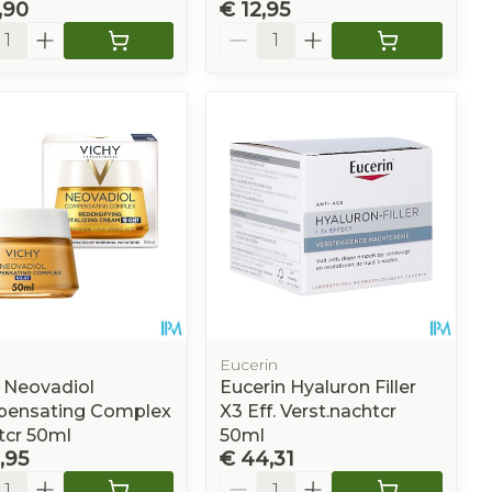
,90
€ 12,95
l
Aantal
Eucerin
 Neovadiol
Eucerin Hyaluron Filler
ensating Complex
X3 Eff. Verst.nachtcr
tcr 50ml
50ml
,95
€ 44,31
l
Aantal