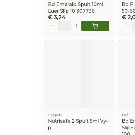
Bd Emerald Spuit 10ml
Bd Pl
Luer Slip 10 307736
50-6
€ 3,24
€ 2,
Aantal
Aanta
Vygon
Bd
Nutrisafe 2 Spuit 5ml Vy-
Bd E
p
Slip
100