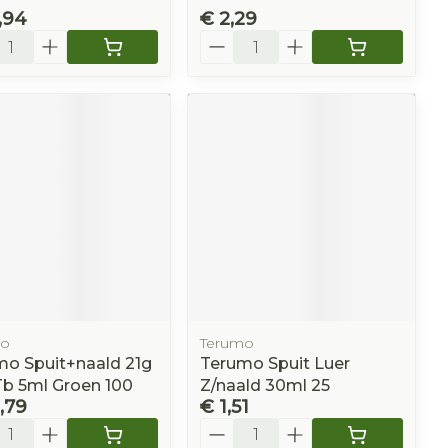
,94
€ 2,29
l
Aantal
mo
Terumo
mo Spuit+naald 21g
Terumo Spuit Luer
 Tb 5ml Groen 100
Z/naald 30ml 25
,79
€ 1,51
l
Aantal