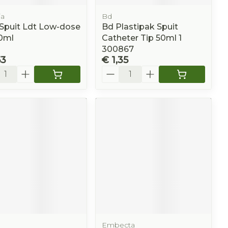
ia
Bd
 Spuit Ldt Low-dose
Bd Plastipak Spuit
,0ml
Catheter Tip 50ml 1
300867
53
€ 1,35
l
Aantal
Embecta