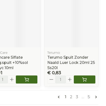
Care
Terumo
care Siflate
Terumo Spuit Zonder
.spuit +10%sol
Naald Luer Lock 20ml 25
yc 10ml
Ss20l
91
€ 0,83
l
Aantal
Pagina's
U lees momenteel pa
Pagina
Pagina
Pagina
1
2
3
...
5