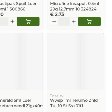
astipak Spuit Luer
Microfine Ins.spuit 0,5ml
0ml 1 300866
29g 12,7mm 10 324824
00
€ 2,73
l
Aantal
Terumo
merald 5ml Luer
Wwsp 1ml Terumo Znld
+detach.needl.21gx40mm
Tu- 10 St Ss+01t1