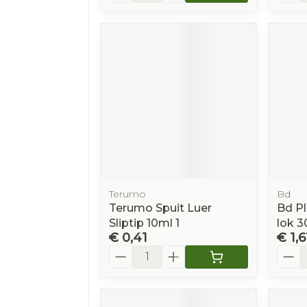
Terumo
Bd
Terumo Spuit Luer
Bd Pl
Sliptip 10ml 1
lok 3
€ 0,41
€ 1,6
Aantal
Aanta