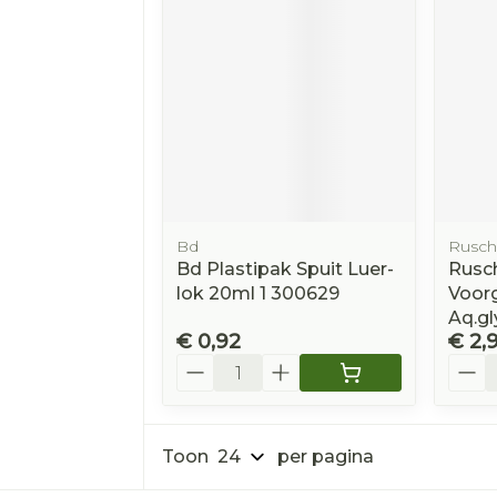
Bd
Rusch
Bd Plastipak Spuit Luer-
Rusch
lok 20ml 1 300629
Voorg
Aq.gl
€ 0,92
€ 2,
Aantal
Aanta
Toon
per pagina