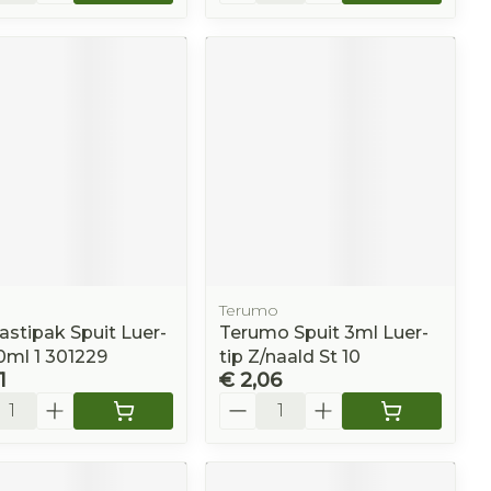
Terumo
astipak Spuit Luer-
Terumo Spuit 3ml Luer-
0ml 1 301229
tip Z/naald St 10
1
€ 2,06
l
Aantal