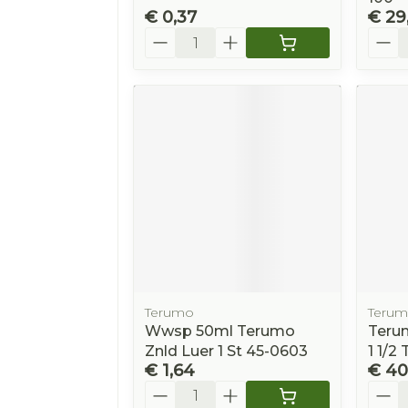
€ 0,37
€ 29
Aantal
Aanta
Terumo
Teru
Wwsp 50ml Terumo
Teru
Znld Luer 1 St 45-0603
1 1/2
€ 1,64
€ 40
Aantal
Aanta