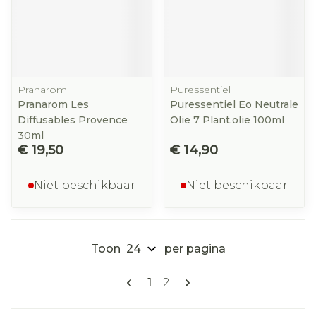
Pranarom
Puressentiel
Pranarom Les
Puressentiel Eo Neutrale
Diffusables Provence
Olie 7 Plant.olie 100ml
30ml
€ 19,50
€ 14,90
Niet beschikbaar
Niet beschikbaar
Toon
per pagina
Pagina's
U lees momenteel pagina
Pagina
1
2