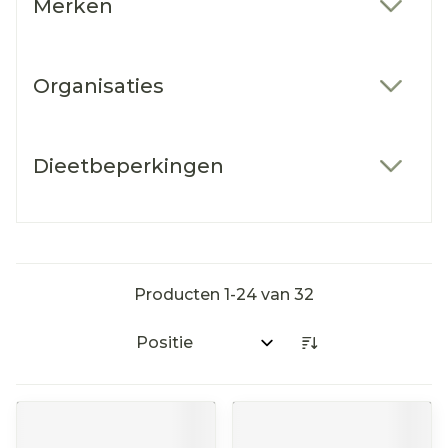
Merken
filter
Organisaties
filter
Dieetbeperkingen
filter
Producten
1
-
24
van
32
Sorteer op: