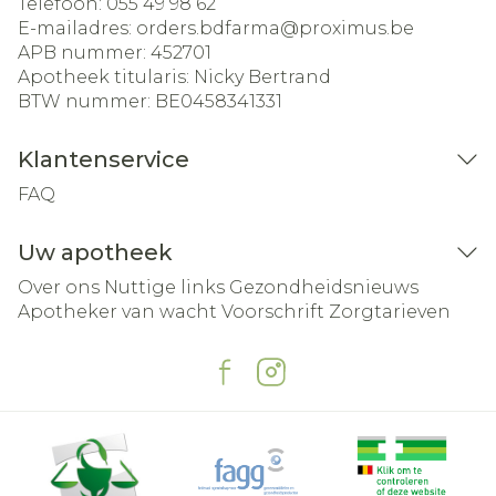
Telefoon:
055 49 98 62
E-mailadres:
orders.bdfarma@
proximus.be
APB nummer:
452701
Apotheek titularis:
Nicky Bertrand
BTW nummer:
BE0458341331
Klantenservice
FAQ
Uw apotheek
Over ons
Nuttige links
Gezondheidsnieuws
Apotheker van wacht
Voorschrift
Zorgtarieven