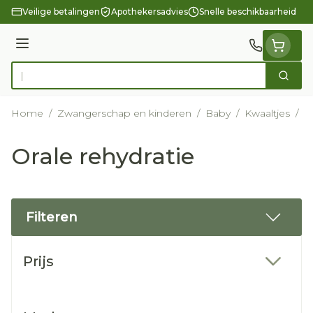
Ga naar de inhoud
Veilige betalingen
Apothekersadvies
Snelle beschikbaarheid
Menu
Zoek
Product, merk, categorie...
Home
/
Zwangerschap en kinderen
/
Baby
/
Kwaaltjes
/
O
Orale rehydratie
Filteren
Doorgaan naar productlijst
Prijs
filter