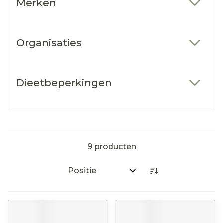
Merken
filter
Organisaties
filter
Dieetbeperkingen
filter
9
producten
Sorteer op: