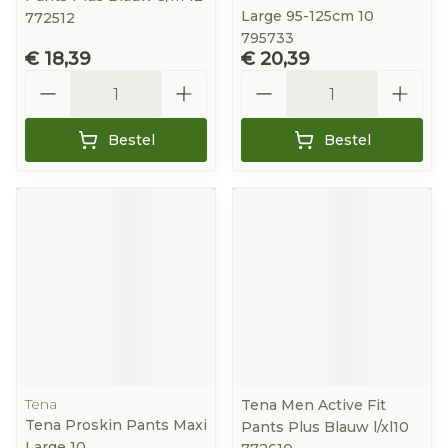
Large 95-125cm 10
772512
795733
€ 18,39
€ 20,39
Aantal
Aantal
Bestel
Bestel
Tena
Tena Men Active Fit
Tena Proskin Pants Maxi
Pants Plus Blauw l/xl10
Large 10