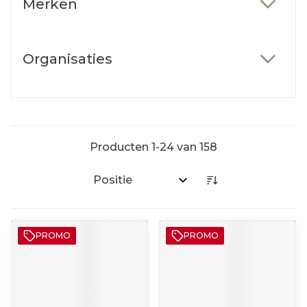
Merken
filter
Organisaties
filter
Producten
1
-
24
van
158
Sorteer op:
PROMO
PROMO