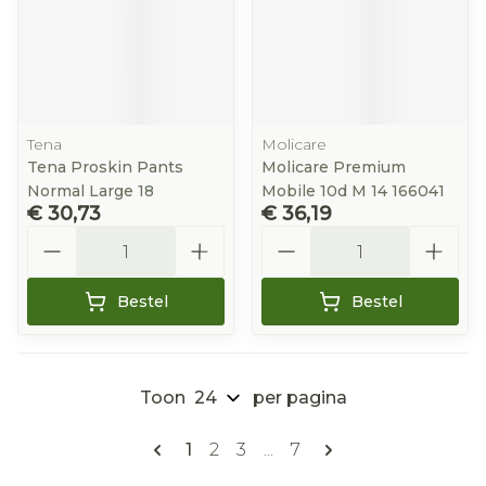
Tena
Molicare
Tena Proskin Pants
Molicare Premium
Normal Large 18
Mobile 10d M 14 166041
€ 30,73
€ 36,19
Aantal
Aantal
Bestel
Bestel
Toon
per pagina
Pagina's
U lees momenteel pagina
Pagina
Pagina
Pagina
1
2
3
...
7