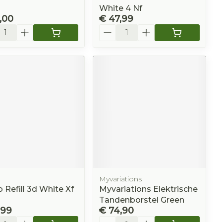
White 4 Nf
,00
€ 47,99
l
Aantal
Myvariations
b Refill 3d White Xf
Myvariations Elektrische
Tandenborstel Green
,99
€ 74,90
l
Aantal