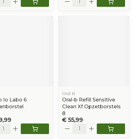
Oral B
b Io Labo 6
Oral-b Refill Sensitive
enborstel
Clean Xf Opzetborstels
8
9,99
€ 55,99
l
Aantal