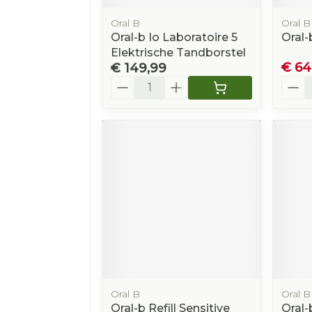
Oral B
Oral B
Oral-b Io Laboratoire 5
Oral-
Elektrische Tandborstel
€ 64
€ 149,99
Aantal
Aanta
Oral B
Oral B
Oral-b Refill Sensitive
Oral-