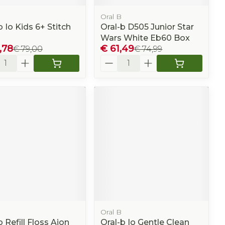
Oral B
b Io Kids 6+ Stitch
Oral-b D505 Junior Star
Wars White Eb60 Box
,78
€ 61,49
€ 79,00
€ 74,99
l
Aantal
Oral B
b Refill Floss Aion
Oral-b Io Gentle Clean