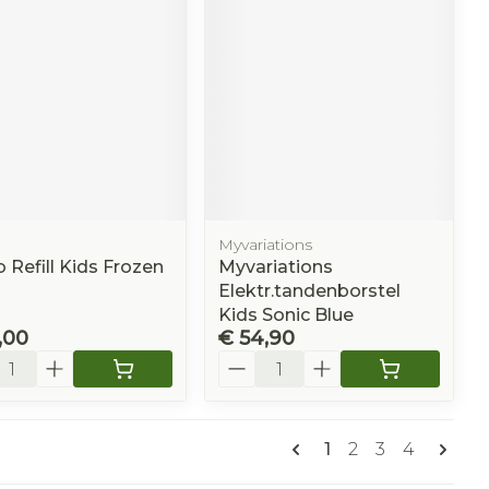
Myvariations
b Refill Kids Frozen
Myvariations
Elektr.tandenborstel
Kids Sonic Blue
,00
€ 54,90
l
Aantal
Pagina's
U lees momenteel
Pagina
Pagina
Pagina
1
2
3
4