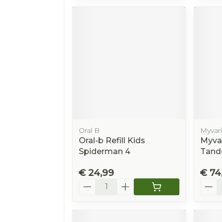
Oral B
Myvari
Oral-b Refill Kids
Myvar
Spiderman 4
Tand
€ 24,99
€ 74
Aantal
Aanta