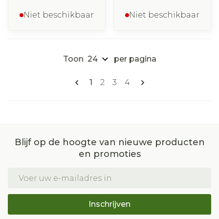
Niet beschikbaar
Niet beschikbaar
Toon
per pagina
Pagina's
U lees momenteel pagina
Pagina
Pagina
Pagina
1
2
3
4
Blijf op de hoogte van nieuwe producten
en promoties
E-mail adres
Inschrijven