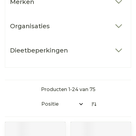
Merken
filter
Organisaties
filter
Dieetbeperkingen
filter
Producten
1
-
24
van
75
Sorteer op: