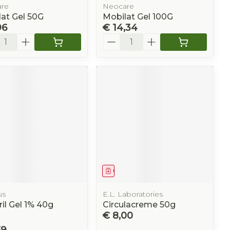
re
Neocare
at Gel 50G
Mobilat Gel 100G
96
€ 14,34
l
Aantal
eesmiddel
Geneesmiddel
us
E.L. Laboratories
il Gel 1% 40g
Circulacreme 50g
€ 8,00
59