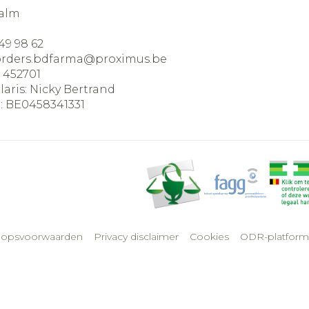
alm
49 98 62
orders.bdfarma@
proximus.be
:
452701
laris:
Nicky Bertrand
:
BE0458341331
oopsvoorwaarden
Privacy disclaimer
Cookies
ODR-platform