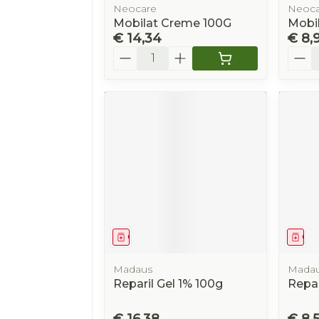
Neocare
Neoca
Mobilat Creme 100G
Mobil
€ 14,34
€ 8,
Aantal
Aanta
Geneesmiddel
Gen
Madaus
Mada
Reparil Gel 1% 100g
Repar
€ 16,38
€ 8,