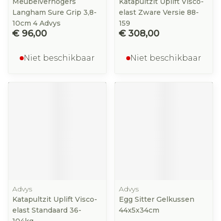
Meubelverhogers
Katapultzit Uplift Visco-
Langham Sure Grip 3,8-
elast Zware Versie 88-
10cm 4 Advys
159
€ 96,00
€ 308,00
Niet beschikbaar
Niet beschikbaar
Advys
Advys
Katapultzit Uplift Visco-
Egg Sitter Gelkussen
elast Standaard 36-
44x5x34cm