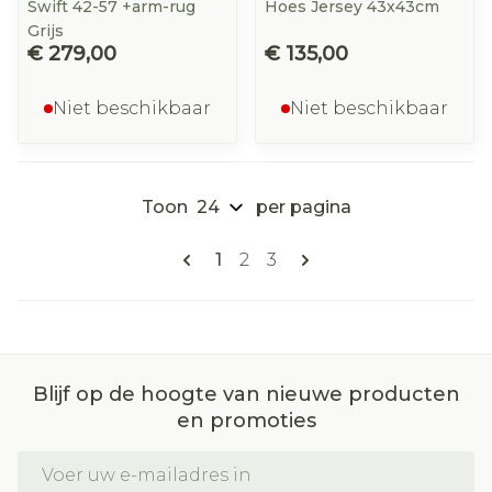
Swift 42-57 +arm-rug
Hoes Jersey 43x43cm
Grijs
€ 279,00
€ 135,00
Niet beschikbaar
Niet beschikbaar
Toon
per pagina
Pagina's
U lees momenteel pagina
Pagina
Pagina
1
2
3
Blijf op de hoogte van nieuwe producten
en promoties
E-mail adres