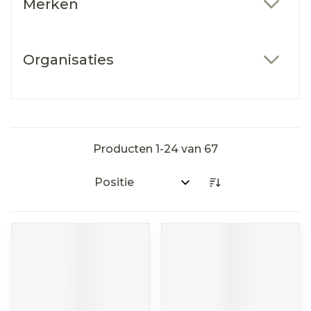
Merken
filter
Organisaties
filter
Producten
1
-
24
van
67
Sorteer op: