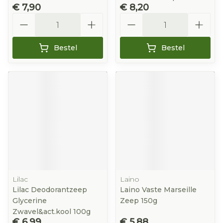
€ 7,90
€ 8,20
Aantal
Aantal
Bestel
Bestel
Lilac
Laino
Lilac Deodorantzeep
Laino Vaste Marseille
Glycerine
Zeep 150g
Zwavel&act.kool 100g
€ 6,99
€ 5,88