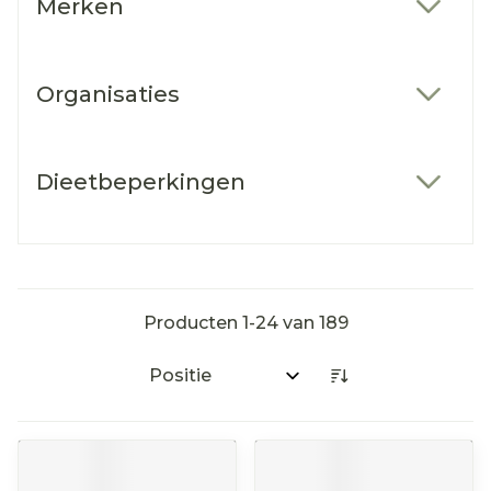
Merken
filter
Organisaties
filter
Dieetbeperkingen
filter
Producten
1
-
24
van
189
Sorteer op: