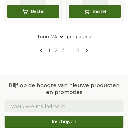
Bestel
Bestel
Toon
per pagina
Pagina's
U lees momenteel pagina
Pagina
Pagina
Pagina
1
2
3
...
8
Blijf op de hoogte van nieuwe producten
en promoties
E-mail adres
Inschrijven