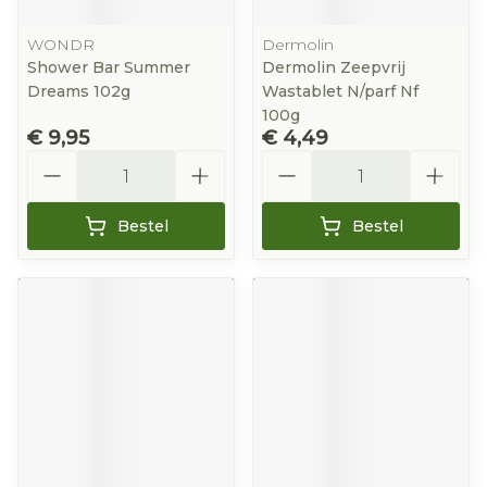
WONDR
Dermolin
Shower Bar Summer
Dermolin Zeepvrij
Dreams 102g
Wastablet N/parf Nf
100g
€ 9,95
€ 4,49
Aantal
Aantal
Bestel
Bestel