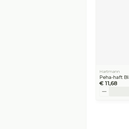
Hartmann
Peha-haft B
€ 11,68
Aantal