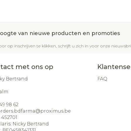
 hoogte van nieuwe producten en promoties
or op inschrijven te klikken, schrijft u zich in voor onze nieuws
tact met ons op
Klantense
ky Bertrand
FAQ
alm
49 98 62
orders.bdfarma@
proximus.be
:
452701
laris:
Nicky Bertrand
:
BE0458341331