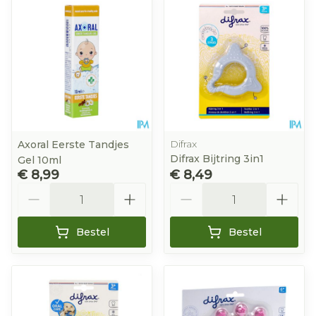
Difrax
Axoral Eerste Tandjes
Difrax Bijtring 3in1
Gel 10ml
€ 8,99
€ 8,49
Aantal
Aantal
Bestel
Bestel