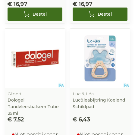
€ 16,97
€ 16,97
Bestel
Bestel
Gilbert
Luc & Léa
Dologel
Luc&leabijtring Koelend
Tandvleesbalsem Tube
Schildpad
25ml
€ 7,52
€ 6,43
Niet beschikbaar
Niet beschikbaar