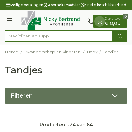
Dia 1 van 1
Ga naar de inhoud
Veilige betalingen
Apothekersadvies
Snelle beschikbaarheid
0
0 artikelen
Menu
€ 0,00
Med
Zoek
Product, merk, categorie...
Home
/
Zwangerschap en kinderen
/
Baby
/
Tandjes
Tandjes
Filteren
Producten
1
-
24
van
64