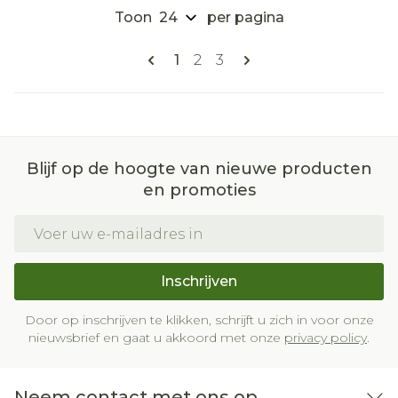
Toon
per pagina
Pagina's
U lees momenteel pagina
Pagina
Pagina
1
2
3
Blijf op de hoogte van nieuwe producten
en promoties
E-mail adres
Inschrijven
Door op inschrijven te klikken, schrijft u zich in voor onze
nieuwsbrief en gaat u akkoord met onze
privacy policy
.
Neem contact met ons op