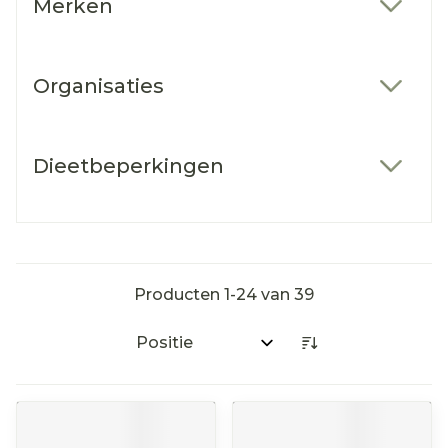
Merken
filter
Organisaties
filter
Dieetbeperkingen
filter
Producten
1
-
24
van
39
Sorteer op: