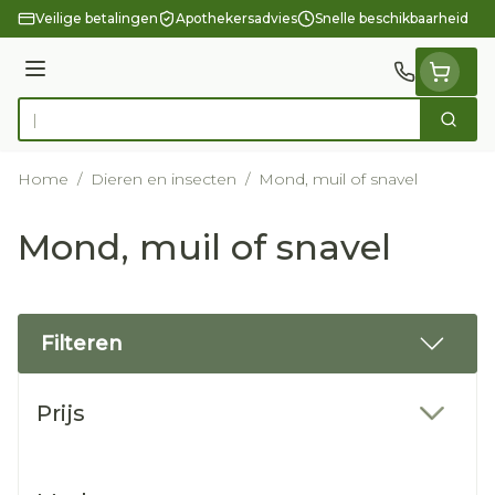
Ga naar de inhoud
Veilige betalingen
Apothekersadvies
Snelle beschikbaarheid
Menu
Zoek
Product, merk, categorie...
Home
/
Dieren en insecten
/
Mond, muil of snavel
Mond, muil of snavel
Filteren
Doorgaan naar productlijst
Prijs
filter