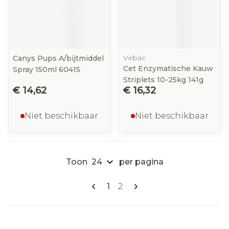
Virbac
Canys Pups A/bijtmiddel
Cet Enzymatische Kauw
Spray 150ml 60415
Striplets 10-25kg 141g
€ 14,62
€ 16,32
Niet beschikbaar
Niet beschikbaar
Toon
per pagina
Pagina's
U lees momenteel pagina
Pagina
1
2