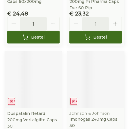
Caps 60x200mg
200mg Pi Pharma Caps
Dur 60 Pip
€ 24,48
€ 23,32
Aantal
Aantal
Bestel
Bestel
Geneesmiddel
Geneesmiddel
Johnson & Johnson
Duspatalin Retard
Imonogas 240mg Caps
200mg Verl.afgifte Caps
30
30