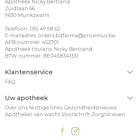
Apotheek Nicky Bertrand
Zuidlaan 66
9630
Munkzwalm
Telefoon:
055 49 98 62
E-mailadres:
orders.bdfarma@
proximus.be
APB nummer:
452701
Apotheek titularis:
Nicky Bertrand
BTW nummer:
BE0458341331
Klantenservice
FAQ
Uw apotheek
Over ons
Nuttige links
Gezondheidsnieuws
Apotheker van wacht
Voorschrift
Zorgtarieven