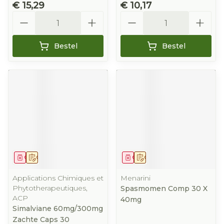
€ 15,29
€ 10,17
Aantal
Aantal
Bestel
Bestel
Geneesmiddel
Op voorschrift
Geneesmiddel
Op voorschrift
Applications Chimiques et
Menarini
Phytotherapeutiques,
Spasmomen Comp 30 X
ACP
40mg
Simalviane 60mg/300mg
Zachte Caps 30