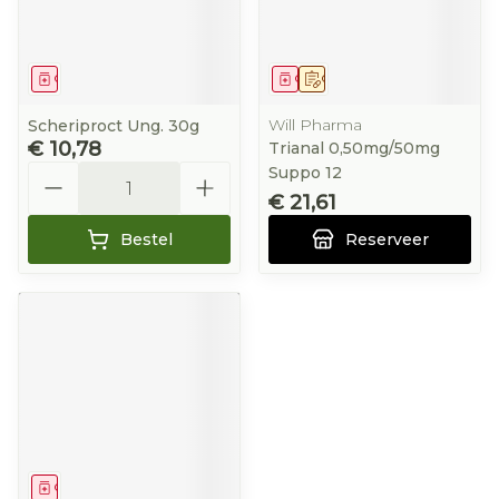
Geneesmiddel
Geneesmiddel
Op voorschrift
Will Pharma
Scheriproct Ung. 30g
€ 10,78
Trianal 0,50mg/50mg
Aantal
Suppo 12
€ 21,61
Bestel
Reserveer
Geneesmiddel