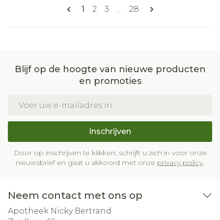
Pagina's
U lees momenteel pagina
Pagina
Pagina
Pagina
1
2
3
...
28
Blijf op de hoogte van nieuwe producten
en promoties
E-mail adres
Inschrijven
Door op inschrijven te klikken, schrijft u zich in voor onze
nieuwsbrief en gaat u akkoord met onze
privacy policy
.
Neem contact met ons op
Apotheek Nicky Bertrand