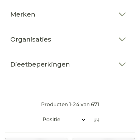
Merken
filter
Organisaties
filter
Dieetbeperkingen
filter
Producten
1
-
24
van
671
Sorteer op: