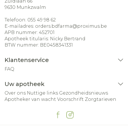
Zuidlaan 66
9630
Munkzwalm
Telefoon:
055 49 98 62
E-mailadres:
orders.bdfarma@
proximus.be
APB nummer:
452701
Apotheek titularis:
Nicky Bertrand
BTW nummer:
BE0458341331
Klantenservice
FAQ
Uw apotheek
Over ons
Nuttige links
Gezondheidsnieuws
Apotheker van wacht
Voorschrift
Zorgtarieven