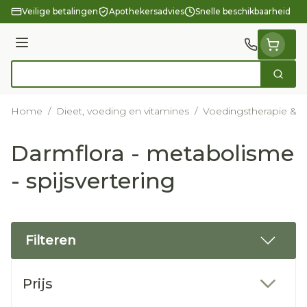
Ga naar de inhoud
Veilige betalingen
Apothekersadvies
Snelle beschikbaarheid
Menu
Zoek
Product, merk, categorie...
Home
/
Dieet, voeding en vitamines
/
Voedingstherapie & we
Darmflora - metabolisme
- spijsvertering
Filteren
Doorgaan naar productlijst
Prijs
filter