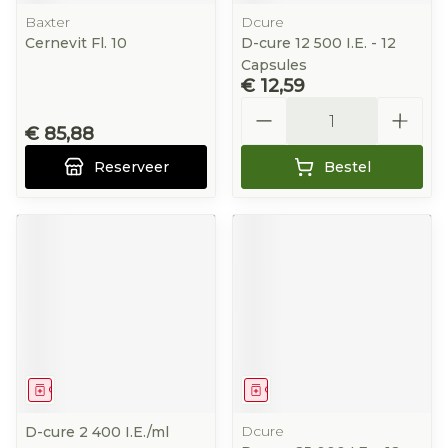
Baxter
Dcure
Cernevit Fl. 10
D-cure 12 500 I.E. - 12
Capsules
€ 12,59
Aantal
€ 85,88
Reserveer
Bestel
Geneesmiddel
Geneesmiddel
Dcure
D-cure 2 400 I.E./ml