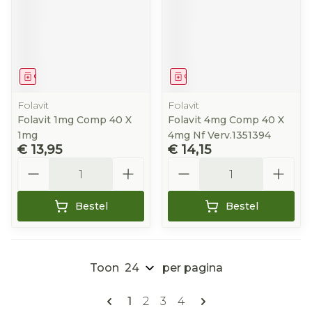
Geneesmiddel
Geneesmiddel
Folavit
Folavit
Folavit 1mg Comp 40 X
Folavit 4mg Comp 40 X
1mg
4mg Nf Verv.1351394
€ 13,95
€ 14,15
Aantal
Aantal
Bestel
Bestel
Toon
per pagina
Pagina's
U lees momenteel pagina
Pagina
Pagina
Pagina
1
2
3
4