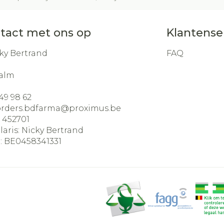
tact met ons op
Klantense
ky Bertrand
FAQ
alm
49 98 62
orders.bdfarma@
proximus.be
:
452701
laris:
Nicky Bertrand
:
BE0458341331