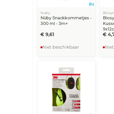
Nuby
Biosy
Nûby Snackkommetjes -
Bios
300 ml - 3m+
Kuss
9x12
€ 9,61
€ 4,
Niet beschikbaar
Niet