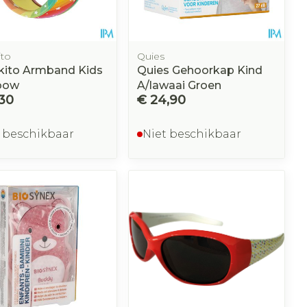
ito
Quies
kito Armband Kids
Quies Gehoorkap Kind
bow
A/lawaai Groen
,30
€ 24,90
 beschikbaar
Niet beschikbaar