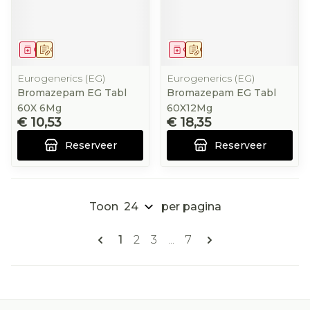
Geneesmiddel
Op voorschrift
Geneesmiddel
Op voorschrift
Eurogenerics (EG)
Eurogenerics (EG)
Bromazepam EG Tabl
Bromazepam EG Tabl
60X 6Mg
60X12Mg
€ 10,53
€ 18,35
Reserveer
Reserveer
Toon
per pagina
Pagina's
U lees momenteel pagina
Pagina
Pagina
Pagina
1
2
3
...
7