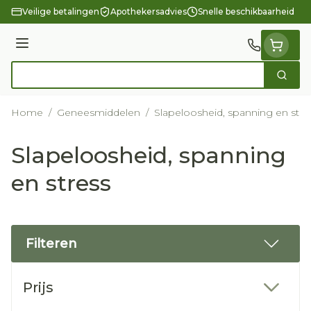
Ga naar de inhoud
Veilige betalingen
Apothekersadvies
Snelle beschikbaarheid
Menu
Zoek
Product, merk, categorie...
Home
/
Geneesmiddelen
/
Slapeloosheid, spanning en stre
Slapeloosheid, spanning
en stress
Filteren
Doorgaan naar productlijst
Prijs
filter