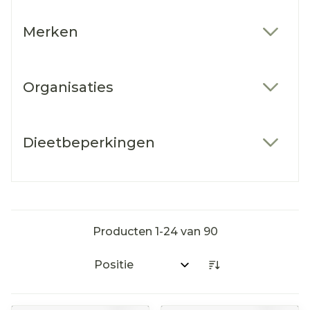
Merken
filter
Organisaties
filter
Dieetbeperkingen
filter
Producten
1
-
24
van
90
Sorteer op: