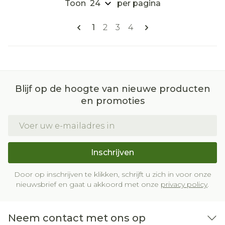
Toon
per pagina
Pagina's
U lees momenteel pagina
Pagina
Pagina
Pagina
1
2
3
4
Blijf op de hoogte van nieuwe producten
en promoties
E-mail adres
Inschrijven
Door op inschrijven te klikken, schrijft u zich in voor onze
nieuwsbrief en gaat u akkoord met onze
privacy policy
.
Neem contact met ons op