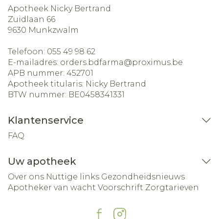
Apotheek Nicky Bertrand
Zuidlaan 66
9630
Munkzwalm
Telefoon:
055 49 98 62
E-mailadres:
orders.bdfarma@
proximus.be
APB nummer:
452701
Apotheek titularis:
Nicky Bertrand
BTW nummer:
BE0458341331
Klantenservice
FAQ
Uw apotheek
Over ons
Nuttige links
Gezondheidsnieuws
Apotheker van wacht
Voorschrift
Zorgtarieven