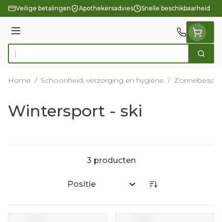
Ga naar de inhoud
Veilige betalingen
Apothekersadvies
Snelle beschikbaarheid
Menu
Zoek
Product, merk, categorie...
Home
/
Schoonheid, verzorging en hygiëne
/
Zonnebesche
Wintersport - ski
3
producten
Sorteer op: