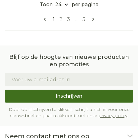
Toon
per pagina
Pagina's
U lees momenteel pagina
Pagina
Pagina
Pagina
1
2
3
...
5
Blijf op de hoogte van nieuwe producten
en promoties
E-mail adres
Inschrijven
Door op inschrijven te klikken, schrijft u zich in voor onze
nieuwsbrief en gaat u akkoord met onze
privacy policy
.
Neem contact met ons op