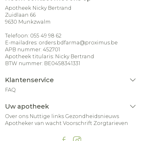
Apotheek Nicky Bertrand
Zuidlaan 66
9630
Munkzwalm
Telefoon:
055 49 98 62
E-mailadres:
orders.bdfarma@
proximus.be
APB nummer:
452701
Apotheek titularis:
Nicky Bertrand
BTW nummer:
BE0458341331
Klantenservice
FAQ
Uw apotheek
Over ons
Nuttige links
Gezondheidsnieuws
Apotheker van wacht
Voorschrift
Zorgtarieven