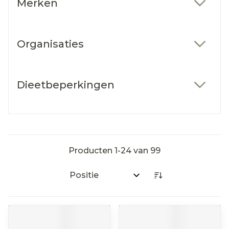
Merken
filter
Organisaties
filter
Dieetbeperkingen
filter
Producten
1
-
24
van
99
Sorteer op: