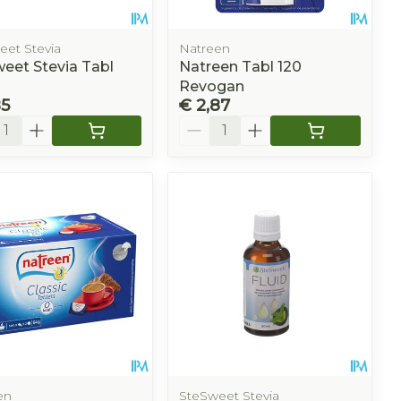
eet Stevia
Natreen
eet Stevia Tabl
Natreen Tabl 120
Revogan
85
€ 2,87
l
Aantal
en
SteSweet Stevia