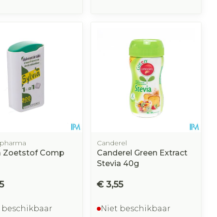
opharma
Canderel
a Zoetstof Comp
Canderel Green Extract
Stevia 40g
5
€ 3,55
 beschikbaar
Niet beschikbaar