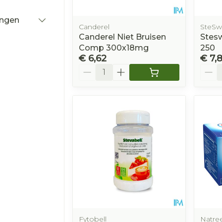
ingen
Canderel
SteSw
r
Canderel Niet Bruisen
Stesw
Comp 300x18mg
250
€ 6,62
€ 7,
Aantal
Aanta
Fytobell
Natre