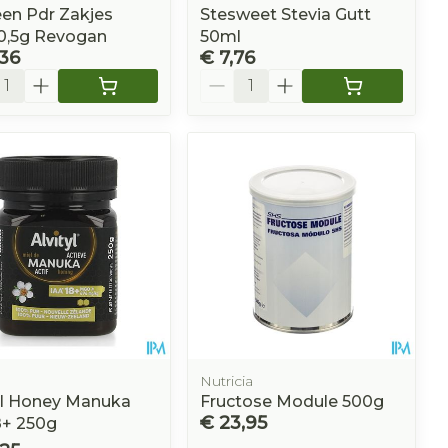
en Pdr Zakjes
Stesweet Stevia Gutt
0,5g Revogan
50ml
,36
€ 7,76
l
Aantal
Nutricia
yl Honey Manuka
Fructose Module 500g
€ 23,95
8+ 250g