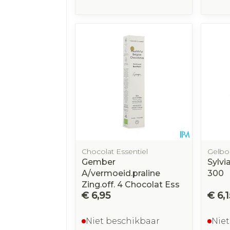
Chocolat Essentiel
Gelb
Gember
Sylvi
A/vermoeid.praline
300
Zing.off. 4 Chocolat Ess
€ 6,95
€ 6,1
Niet beschikbaar
Niet