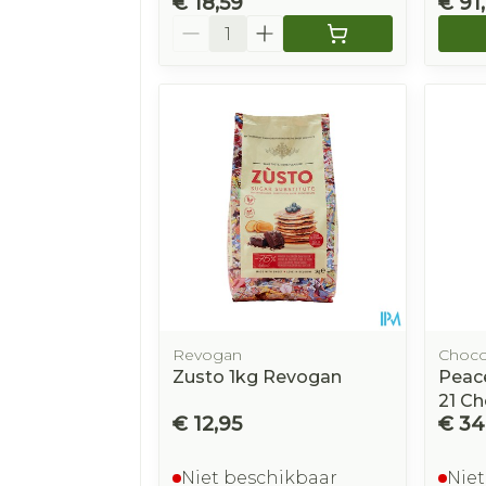
€ 18,59
€ 91
Aantal
Revogan
Chocol
Zusto 1kg Revogan
Peace
21 Ch
€ 12,95
€ 34
Niet beschikbaar
Niet