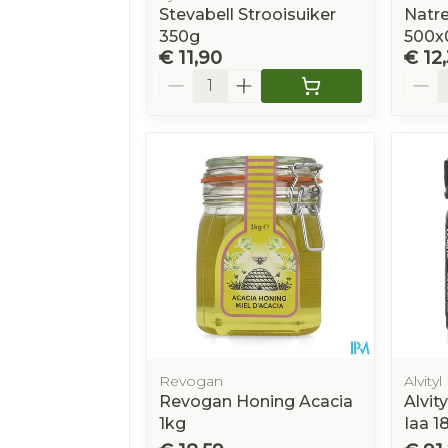
Stevabell Strooisuiker
Natre
350g
500x
€ 11,90
€ 12
Aantal
Aanta
Revogan
Alvityl
Revogan Honing Acacia
Alvit
1kg
Iaa 1