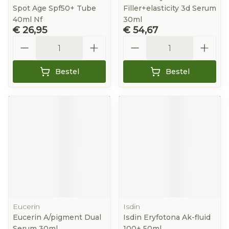
Spot Age Spf50+ Tube
Filler+elasticity 3d Serum
40ml Nf
30ml
€ 26,95
€ 54,67
Aantal
Aantal
Bestel
Bestel
Eucerin
Isdin
Eucerin A/pigment Dual
Isdin Eryfotona Ak-fluid
Serum 30ml
100+ 50ml