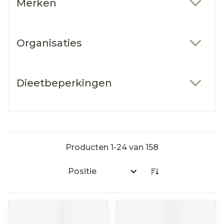
Merken
filter
Organisaties
filter
Dieetbeperkingen
filter
Producten
1
-
24
van
158
Sorteer op: