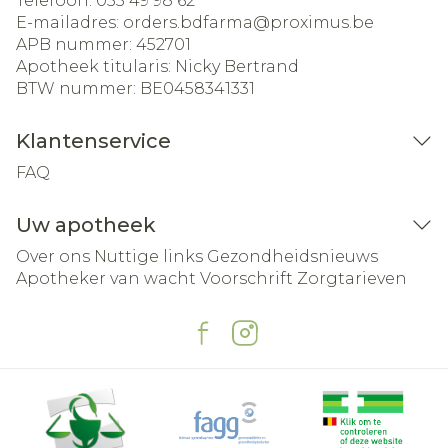
Telefoon:
055 49 98 62
E-mailadres:
orders.bdfarma@
proximus.be
APB nummer:
452701
Apotheek titularis:
Nicky Bertrand
BTW nummer:
BE0458341331
Klantenservice
FAQ
Uw apotheek
Over ons
Nuttige links
Gezondheidsnieuws
Apotheker van wacht
Voorschrift
Zorgtarieven