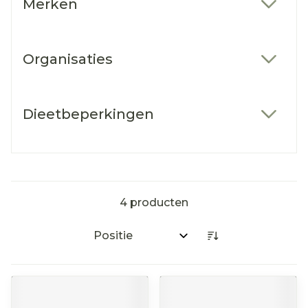
Merken
filter
Organisaties
filter
Dieetbeperkingen
filter
4
producten
Sorteer op: