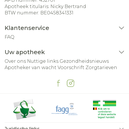
APB nummer:
452701
Apotheek titularis:
Nicky Bertrand
BTW nummer:
BE0458341331
Klantenservice
FAQ
Uw apotheek
Over ons
Nuttige links
Gezondheidsnieuws
Apotheker van wacht
Voorschrift
Zorgtarieven
Juridische links