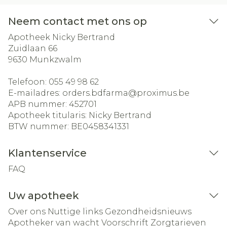
Neem contact met ons op
Apotheek Nicky Bertrand
Zuidlaan 66
9630
Munkzwalm
Telefoon:
055 49 98 62
E-mailadres:
orders.bdfarma@
proximus.be
APB nummer:
452701
Apotheek titularis:
Nicky Bertrand
BTW nummer:
BE0458341331
Klantenservice
FAQ
Uw apotheek
Over ons
Nuttige links
Gezondheidsnieuws
Apotheker van wacht
Voorschrift
Zorgtarieven