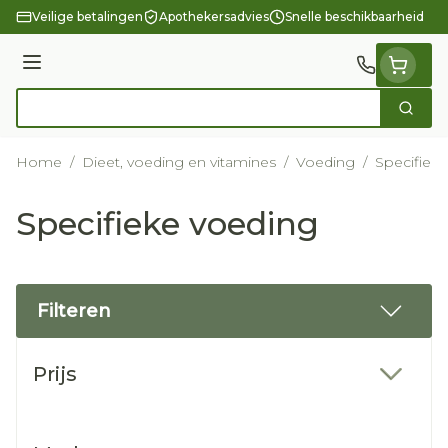
Ga naar de inhoud
Veilige betalingen
Apothekersadvies
Snelle beschikbaarheid
Menu
Zoek
Product, merk, categorie...
Home
/
Dieet, voeding en vitamines
/
Voeding
/
Specifiek
Specifieke voeding
Filteren
Doorgaan naar productlijst
Prijs
filter