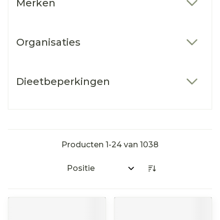
Merken
filter
Organisaties
filter
Dieetbeperkingen
filter
Producten
1
-
24
van
1038
Sorteer op: