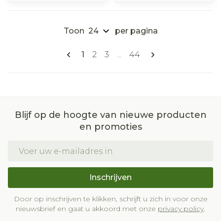
Toon
per pagina
Pagina's
U lees momenteel pagina
Pagina
Pagina
Pagina
1
2
3
...
44
Blijf op de hoogte van nieuwe producten
en promoties
E-mail adres
Inschrijven
Door op inschrijven te klikken, schrijft u zich in voor onze
nieuwsbrief en gaat u akkoord met onze
privacy policy
.