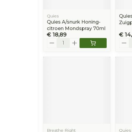
Quies
Quies
Quies A/snurk Honing-
Zuigp
citroen Mondspray 70ml
€ 18,89
€ 14
Aantal
Aanta
Breathe Right
Quies