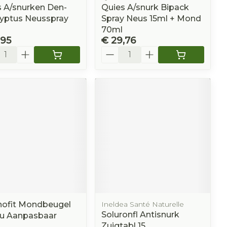
 A/snurken Den-
Quies A/snurk Bipack
lyptus Neusspray
Spray Neus 15ml + Mond
70ml
,95
€ 29,76
l
Aantal
ofit Mondbeugel
Ineldea Santé Naturelle
Soluronfl Antisnurk
u Aanpasbaar
Zuigtabl 15