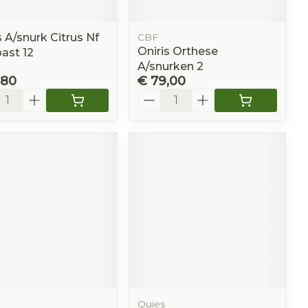
 A/snurk Citrus Nf
CBF
Oniris Orthese
ast 12
A/snurken 2
,80
€ 79,00
l
Aantal
Quies