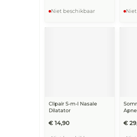
Niet beschikbaar
Niet
Clipair S-m-l Nasale
Somn
Dilatator
Apne
€ 14,90
€ 29