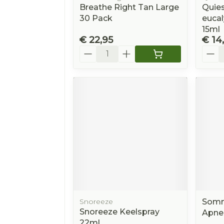
Breathe Right Tan Large
Quies
30 Pack
euca
15ml
€ 22,95
€ 14
Aantal
Aanta
Snoreeze
Somn
Snoreeze Keelspray
Apne
22ml